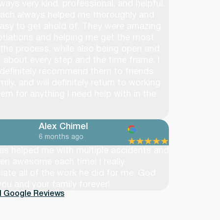
ways very kind, professional, and helpful.
ach always helped me thoroughly and
asy to get ahold of. They were amazing
otiations and helping me get the most
 the process, while also being open and
 about every step and the time frame. I
definitely recommend them to friends
ily, and will definitely return to working
hem for anything I need help with in the
Alex Chimel
6 months ago
as helped me with multiple accidents and
en awesome each time! I really
iate all of the work he did for me. God
you and your family forever!
ll Google Reviews