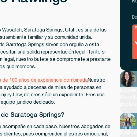
Nú
De
E
s Wasatch, Saratoga Springs, Utah, es una de las
u ambiente familiar y su comunidad unida.
 Saratoga Springs sirven con orgullo a esta
cesitan una sólida representación legal. Tanto si
ón legal, nuestro bufete se compromete a prestarte
ados que mereces.
 de 100 años de experiencia combinada
Nuestro
 ha ayudado a decenas de miles de personas en
Extrem
njury Law, no eres sólo un expediente. Eres una
Knowle
equipo jurídico dedicado.
profes
 de Saratoga Springs?
e te acompañe en cada paso. Nuestros abogados de
Everyon
os clientes, pues comprenden el estrés emocional,