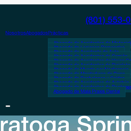
(801) 553-
Nosotros
Abogados
Prácticas
Abogado de Accidentes de Motocicl
Abogado de Lesiones Personales
Abogado de Accidente de Auto
Abogado de Accidentes de Camión
Abogado de Accidentes de Viajes C
Abogado de Accidentes de Bicicleta
Abogado de Muerte por Negligencia
Abogado de Mordeduras de Perro
Abogado de Resbalones y Caídas
Abogado de Accidentes de Autobús
Abogado de Accidentes de Peatone
Abogado de Mala Praxis Dental
ratoga Spri