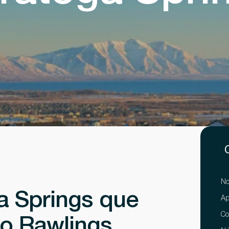
No
a Springs que
Ap
Co
zo Rawlings