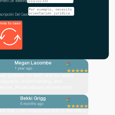
mero De Teléfono
scripción Del Caso
nvía tu caso
Megan Lacombe
1 year ago
ely grateful for Matt and his team!
dgeable, understanding, and
sional. Would always recommend!
Bekki Grigg
6 months ago
e that I can interacted with in the office