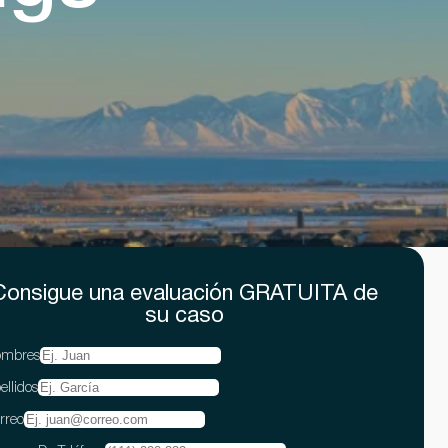
Consigue una evaluación
GRATUITA
de
su caso
mbres
ellidos
rreo