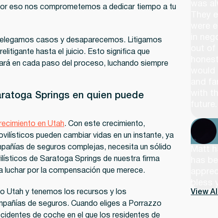
was al
. Por eso nos comprometemos a dedicar tiempo a tu
They e
were e
in neg
o delegamos casos y desaparecemos. Litigamos
out of
elitigante hasta el juicio. Esto significa que
honest
rá en cada paso del proceso, luchando siempre
would 
and fam
with t
aratoga Springs en quien puede
future.
recimiento en Utah
. Con este crecimiento,
ilísticos pueden cambiar vidas en un instante, ya
mpañías de seguros complejas, necesita un sólido
Matt h
ísticos de Saratoga Springs de nuestra firma
has be
a luchar por la compensación que merece.
apprec
bless 
o Utah y tenemos los recursos y los
View A
mpañías de seguros. Cuando eliges a Porrazzo
cidentes de coche en el que los residentes de