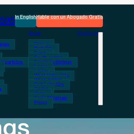
In English
Hable con un Abogado Gratis
0505
Áreas
Contacto
etas
Draper
Park City
Sandy
South Jordan
ompartidos
Saratoga Springs
Logan
Layton
West Valley City
West Jordan
Salt Lake City
s
Ogden
Orem
Eagle Mountain
Provo
ngs