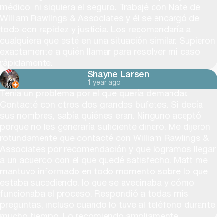
médico, ni siquiera el seguro. Trabajé con Nate de
William Rawlings & Associates y él se encargó de
todo con rapidez y justicia. Los recomendaría a
cualquiera que esté en una situación similar. Supieron
exactamente a quién llamar para resolver mi caso
rápidamente.
Shayne Larsen
1 year ago
Tenía un problema por el que quería demandar.
Contacté con otros dos grandes bufetes. Si decía
sus nombres, sabía quiénes eran. Ninguno aceptó
porque no les generaría suficiente dinero. Me dijeron
rotundamente que contacté con William Rawlings &
Associates por recomendación y que logramos llegar
a un acuerdo con el que quedé satisfecho. Matt me
mantuvo informado en todo momento sobre lo que
estaba sucediendo, lo que se avecinaba y cómo
funcionaba el proceso. Respondió a todas mis
preguntas, incluso cuando lo tuve al teléfono durante
mucho tiempo. Lo recomiendo ampliamente.