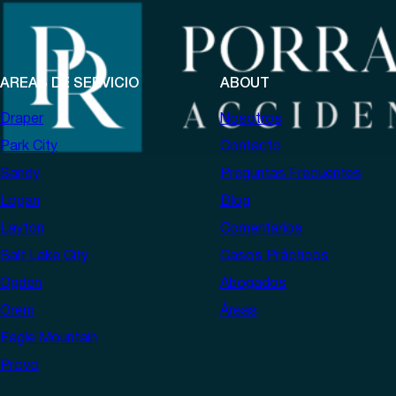
AREAS DE SERVICIO
ABOUT
Draper
Nosotros
Park City
Contacto
Sandy
Preguntas Frecuentes
Logan
Blog
Layton
Comentarios
Salt Lake City
Casos Prácticos
Ogden
Abogados
Orem
Áreas
Eagle Mountain
Provo