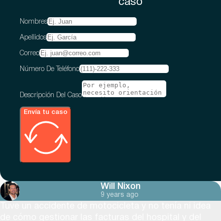
caso
Nombres
Apellidos
Correo
Número De Teléfono
Descripción Del Caso
Envía tu caso
Will Nixon
9 years ago
Tuve un accidente de motocicleta y no tenía ni idea
de cómo gestionar las facturas del hospital y del