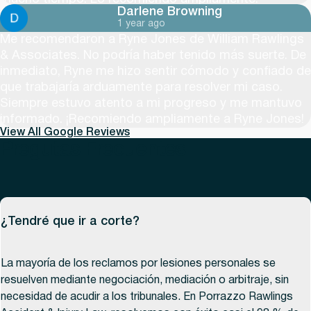
Darlene Browning
1 year ago
Me recomendaron a Ryne Jones de William Rawlings
& Associates. No podría haber tenido más suerte. De
inmediato, Ryne me hizo sentir cómodo y confiado de
que trabajaría arduamente para resolver mi caso.
Siempre estuvo atento a mi progreso y me mantuvo
informado. ¡Recomiendo ampliamente a Ryne Jones!
View All Google Reviews
Pregutas Frecuentes
¿Tendré que ir a corte?
La mayoría de los reclamos por lesiones personales se
resuelven mediante negociación, mediación o arbitraje, sin
necesidad de acudir a los tribunales. En Porrazzo Rawlings