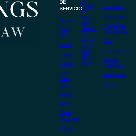
S
DE
State
Nosotros
SERVICIO
St,
Contacto
Bldg.
Draper
401
Preguntas
Draper,
Park
Frecuentes
UT
City
84020–
Blog
Sandy
7122
Comentarios
(801)
Logan
553-
Casos
0505
Layton
Prácticos
Salt
Abogados
Lake
Áreas
City
Ogden
Orem
Eagle
Mountain
Provo