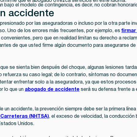
 confirme que el abogado ofrezca servicios en este idioma.
 bajo el modelo de contingencia, es decir, no cobran honorar
un accidente
resionado por las aseguradoras o incluso por la otra parte in
o. Uno de los errores más frecuentes, por ejemplo, es
firmar
convenientes, pero que en realidad limitan su derecho a reclam
 antes de que usted firme algún documento para asegurarse de 
que se sienta bien después del choque, algunas lesiones tard
io refuerza su caso legal; de lo contrario, síntomas no documen
tentar enfrentar solo a la aseguradora, ya que estos proceso
or lo que un
abogado de accidente
será su defensa frente a 
 un accidente, la prevención siempre debe ser la primera líne
s Carreteras (NHTSA)
, el exceso de velocidad, la conducción b
Estados Unidos.