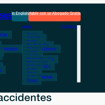
In English
Hable con un Abogado Gratis
0505
Áreas
Contacto
etas
Draper
Park City
Sandy
South Jordan
ompartidos
Saratoga Springs
Logan
Layton
West Valley City
West Jordan
Salt Lake City
s
Ogden
Orem
Eagle Mountain
Provo
accidentes