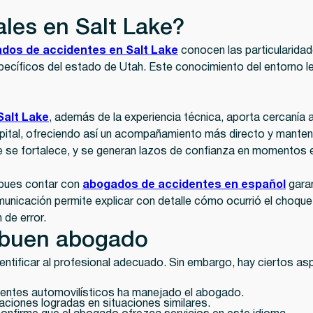
ales en Salt Lake?
dos de accidentes en Salt Lake
conocen las particularidade
pecíficos del estado de Utah. Este conocimiento del entorno l
Salt Lake
, además de la experiencia técnica, aporta cercanía a
hospital, ofreciendo así un acompañamiento más directo y mant
te se fortalece, y se generan lazos de confianza en momentos e
 pues contar con
abogados de accidentes en español
garan
municación permite explicar con detalle cómo ocurrió el choque 
 de error.
n buen abogado
identificar al profesional adecuado. Sin embargo, hay ciertos 
dentes automovilísticos ha manejado el abogado.
iones logradas en situaciones similares.