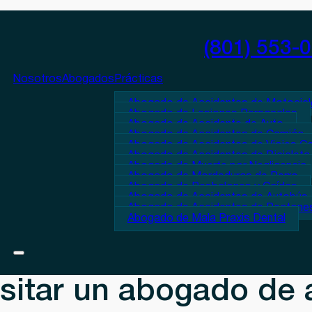
(801) 553-
Nosotros
Abogados
Prácticas
Abogado de Accidentes de Motocicl
Abogado de Lesiones Personales
Abogado de Accidente de Auto
Abogado de Accidentes de Camión
Abogado de Accidentes de Viajes C
Abogado de Accidentes de Bicicleta
Abogado de Muerte por Negligencia
Abogado de Mordeduras de Perro
Abogado de Resbalones y Caídas
Abogado de Accidentes de Autobús
Abogado de Accidentes de Peatone
Abogado de Mala Praxis Dental
sitar un abogado de 