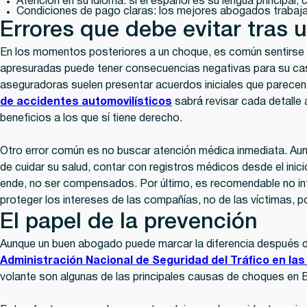
Atención en su idioma:
si el español es su lengua principal,
Condiciones de pago claras:
los mejores abogados trabajan
Errores que debe evitar tras 
En los momentos posteriores a un choque, es común sentirse p
apresuradas puede tener consecuencias negativas para su cas
aseguradoras suelen presentar acuerdos iniciales que parecen 
de accidentes automovilísticos
sabrá revisar cada detalle
beneficios a los que sí tiene derecho.
Otro error común es no buscar atención médica inmediata. Aun
de cuidar su salud, contar con registros médicos desde el inic
ende, no ser compensados. Por último, es recomendable no in
proteger los intereses de las compañías, no de las víctimas, p
El papel de la prevención
Aunque un buen abogado puede marcar la diferencia después de
Administración Nacional de Seguridad del Tráfico en la
volante son algunas de las principales causas de choques en 