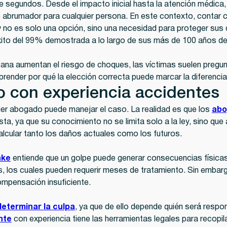
e segundos. Desde el impacto inicial hasta la atención médica,
 abrumador para cualquier persona. En este contexto, contar 
 no es solo una opción, sino una necesidad para proteger sus 
ito del 99% demostrada a lo largo de sus más de 100 años de
rbana aumentan el riesgo de choques, las víctimas suelen pregu
render por qué la elección correcta puede marcar la diferencia 
o con experiencia accidentes
ier abogado puede manejar el caso. La realidad es que los
abo
ta, ya que su conocimiento no se limita solo a la ley, sino qu
lcular tanto los daños actuales como los futuros.
ake
entiende que un golpe puede generar consecuencias físicas
s, los cuales pueden requerir meses de tratamiento. Sin emba
ompensación insuficiente.
determinar la culpa
, ya que de ello depende quién será respo
nte
con experiencia tiene las herramientas legales para recopilar