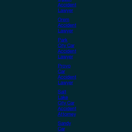
Accident
Lawyer
Orem
Accident
Lawyer
Park
City Car
Accident
Lawyer
Provo
Car
Accident
Lawyer
Salt
Lake
City Car
Accident
Attorney
Sandy
Car