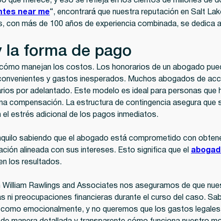
po que merece, y eso se refleja en los cientos de millones de
ntes near me
“, encontrará que nuestra reputación en Salt La
s, con más de 100 años de experiencia combinada, se dedica a
y la forma de pago
s cómo manejan los costos. Los honorarios de un abogado pue
nconvenientes y gastos inesperados. Muchos abogados de acc
arios por adelantado. Este modelo es ideal para personas que h
r una compensación. La estructura de contingencia asegura que s
n el estrés adicional de los pagos inmediatos.
nquilo sabiendo que el abogado está comprometido con obtener
ción alineada con sus intereses. Esto significa que el
abogad
n los resultados.
 en William Rawlings and Associates nos aseguramos de que n
s ni preocupaciones financieras durante el curso del caso. S
 como emocionalmente, y no queremos que los gastos legales 