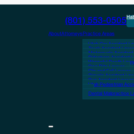
Ha
(801) 553-0505
About
Attorneys
Practice Areas
Utah Car Accident L
Truck Accident Lawy
Motorcycle Accident
Rideshare Accident 
Wrongful Death Lawy
Dog Bite Lawyer
Slip and Fall Lawyer
Bicycle Accident La
Bus Accident Lawyer
Utah Pedestrian Acc
Dental Malpractice 