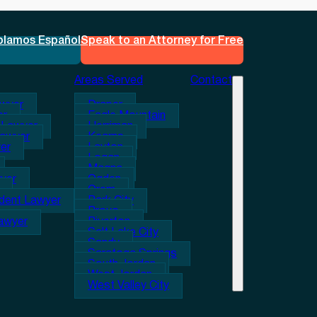
blamos Español
Speak to an Attorney for Free
Areas Served
Contact
awyer
Draper
er
Eagle Mountain
 Lawyer
Herriman
Lawyer
Kearns
er
Layton
Logan
Magna
wyer
Ogden
Orem
ident Lawyer
Park City
Provo
Lawyer
Riverton
Salt Lake City
Sandy
Saratoga Springs
South Jordan
West Jordan
West Valley City