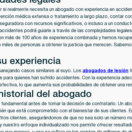
idades legales
er si realmente necesita un abogado con experiencia en acciden
 atención médica extensa o tratamiento a largo plazo, contar 
seguradora con recursos significativos, o incluso a un conduc
ccidentes podrá guiarle a través de las complejidades legale
on más de 100 años de experiencia combinada y hemos recuper
de miles de personas a obtener la justicia que merecen. Sabem
su experiencia
anejando casos similares al suyo. Los
abogados de lesión
t
 para quienes han sufrido accidentes. Con la experiencia ade
fectiva, lo que aumenta sus probabilidades de obtener una re
 historial del abogado
so fundamental antes de tomar la decisión de contratarlo. Un a
bién que está comprometido con el bienestar de sus clientes. 
stros clientes, asegurándonos de que no sea solo un número má
 y nuestro enfoque individualizado nos permite ofrecer resulta