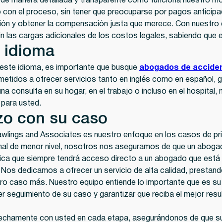
 de manera detallada y transparente cómo funciona nuestro mo
n el proceso, sin tener que preocuparse por pagos anticipa
ción y obtener la compensación justa que merece. Con nuestro
in las cargas adicionales de los costos legales, sabiendo que
u idioma
n este idioma, es importante que busque
abogados de accide
etidos a ofrecer servicios tanto en inglés como en español,
una consulta en su hogar, en el trabajo o incluso en el hospita
 para usted.
zo con su caso
awlings and Associates es nuestro enfoque en los casos de prin
sonal de menor nivel, nosotros nos aseguramos de que un abo
ignifica que siempre tendrá acceso directo a un abogado que es
Nos dedicamos a ofrecer un servicio de alta calidad, prestand
ro caso más. Nuestro equipo entiende lo importante que es su 
seguimiento de su caso y garantizar que reciba el mejor resul
echamente con usted en cada etapa, asegurándonos de que su