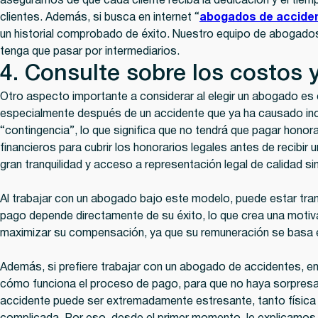
aseguramos de que cada cliente reciba la dedicación y el tiem
clientes. Además, si busca en internet “
abogados de accide
un historial comprobado de éxito. Nuestro equipo de abogado
tenga que pasar por intermediarios.
4. Consulte sobre los costos 
Otro aspecto importante a considerar al elegir un abogado e
especialmente después de un accidente que ya ha causado i
“contingencia”, lo que significa que no tendrá que pagar honor
financieros para cubrir los honorarios legales antes de recibi
gran tranquilidad y acceso a representación legal de calidad si
Al trabajar con un abogado bajo este modelo, puede estar tra
pago depende directamente de su éxito, lo que crea una motiva
maximizar su compensación, ya que su remuneración se basa e
Además, si prefiere trabajar con un abogado de accidentes,
cómo funciona el proceso de pago, para que no haya sorpresa
accidente puede ser extremadamente estresante, tanto física