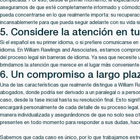
complicada. Por eso, desde el primer momento, le explicamos
aseguramos de que esté completamente informado y cómodo co
pueda concentrarse en lo que realmente importa: su recupera
incansablemente para que pueda seguir adelante con su vida s
5. Considere la atención en t
Si el español es su primer idioma, o si prefiere comunicarse e
idioma. En William Rawlings and Associates, estamos comprom
del proceso legal sin barreras de idioma. Ya sea que necesite 
brindamos la atención que merece en el lugar más conveniente
6. Un compromiso a largo pla
Una de las características que realmente distingue a William R
abogados, donde podría ser derivado a un paralegal o a per
caso, desde la fase inicial hasta su resolución final. Esto s
encargará personalmente de cada detalle de su proceso legal. 
manera individualizada y asegurándonos de que no solo sea ot
presentes en todo momento para responder a sus dudas, hacer 
Sabemos que cada caso es único, por lo que trabajamos estr