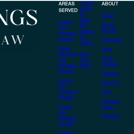
11576
AREAS
ABOUT
State
SERVED
St
About
Bldg
Draper
Areas
401,
Car
Served
Draper,
Accident
UT
Lawyer
Attorneys
84020
Eagle
Blog
Mountain
(801)
Case
Car
553-
Studies
Accident
0505
Lawyer
Careers
Layton
Contact
Car
Accident
FAQ
Lawyer
Practice
Logan
Areas
Car
Reviews
Accident
Lawyer
Ogden