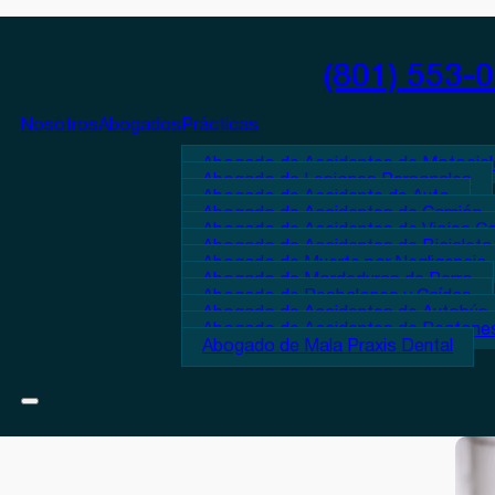
(801) 553-
Nosotros
Abogados
Prácticas
Abogado de Accidentes de Motocicl
Abogado de Lesiones Personales
Abogado de Accidente de Auto
Abogado de Accidentes de Camión
Abogado de Accidentes de Viajes C
Abogado de Accidentes de Bicicleta
Abogado de Muerte por Negligencia
Abogado de Mordeduras de Perro
Abogado de Resbalones y Caídas
Abogado de Accidentes de Autobús
Abogado de Accidentes de Peatone
Abogado de Mala Praxis Dental