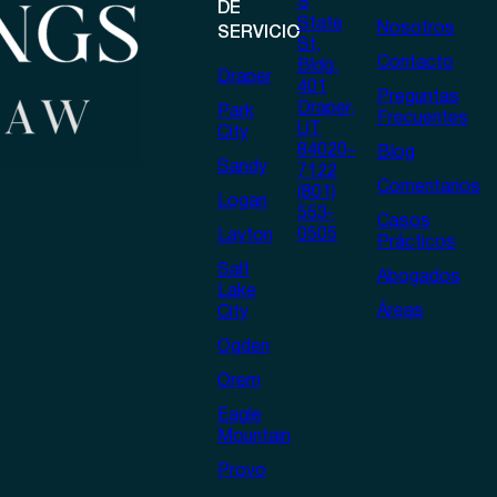
S
DE
State
Nosotros
SERVICIO
St,
Contacto
Bldg.
Draper
401
Preguntas
Draper,
Park
Frecuentes
UT
City
84020–
Blog
Sandy
7122
Comentarios
(801)
Logan
553-
Casos
0505
Layton
Prácticos
Salt
Abogados
Lake
Áreas
City
Ogden
Orem
Eagle
Mountain
Provo