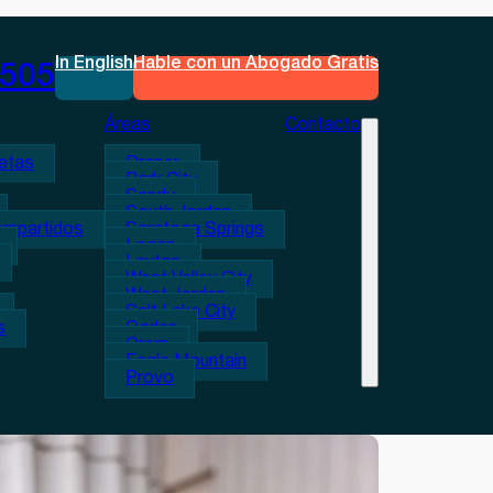
In English
Hable con un Abogado Gratis
0505
Áreas
Contacto
etas
Draper
Park City
Sandy
South Jordan
ompartidos
Saratoga Springs
Logan
Layton
West Valley City
West Jordan
Salt Lake City
s
Ogden
Orem
Eagle Mountain
Provo