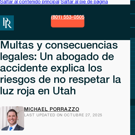
Saltar al contenido principal
Saltar al pie de página
(801) 553-0505
Multas y consecuencias
legales: Un abogado de
accidente explica los
riesgos de no respetar la
luz roja en Utah
MICHAEL PORRAZZO
LAST UPDATED ON OCTUBRE 27, 2025