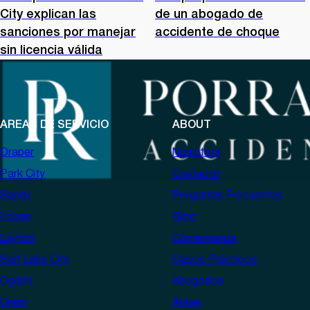
City explican las
de un abogado de
sanciones por manejar
accidente de choque
sin licencia válida
AREAS DE SERVICIO
ABOUT
Draper
Nosotros
Park City
Contacto
Sandy
Preguntas Frecuentes
Logan
Blog
Layton
Comentarios
Salt Lake City
Casos Prácticos
Ogden
Abogados
Orem
Áreas